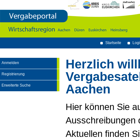
Vergabeportal
Wirtschaftsregion
Aachen
-
Dï¿½ren
-
Euskirchen
-
Heinsberg
Startseite
Logi
Herzlich wi
Anmelden
Vergabesatel
Registrierung
Aachen
Erweiterte Suche
Hier können Sie a
Ausschreibungen d
Aktuellen finden Si