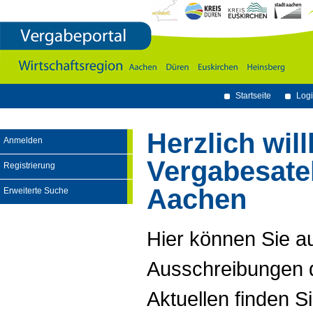
Vergabeportal
Wirtschaftsregion
Aachen
-
Dï¿½ren
-
Euskirchen
-
Heinsberg
Startseite
Logi
Herzlich wi
Anmelden
Vergabesatel
Registrierung
Aachen
Erweiterte Suche
Hier können Sie a
Ausschreibungen d
Aktuellen finden Si